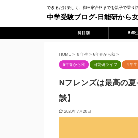
できるだけ楽しく、御三家合格までを親子で乗り
中学受験ブログ-日能研から女
科目別
６年
HOME
>
６年生
>
6年春から秋
>
6年春から秋
日能研ライフ
４年生
Nフレンズは最高の夏
談】
2020年7月20日