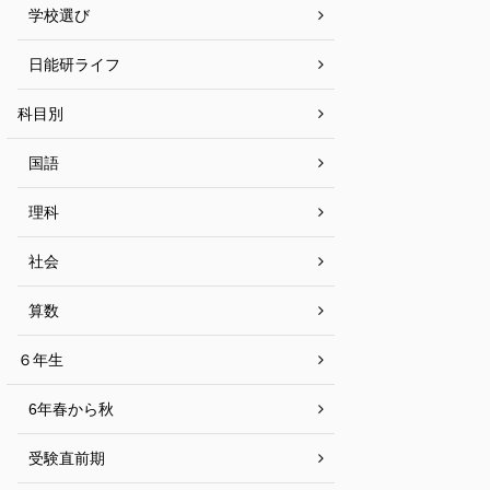
学校選び
日能研ライフ
科目別
国語
理科
社会
算数
６年生
6年春から秋
受験直前期