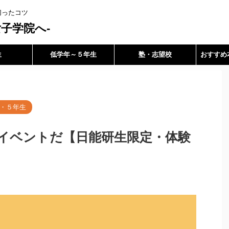
切ったコツ
子学院へ-
生
低学年～５年生
塾・志望校
おすすめ
・５年生
イベントだ【日能研生限定・体験