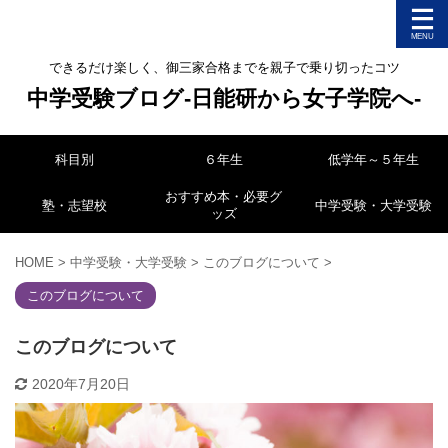
できるだけ楽しく、御三家合格までを親子で乗り切ったコツ
中学受験ブログ-日能研から女子学院へ-
科目別
６年生
低学年～５年生
おすすめ本・必要グ
塾・志望校
中学受験・大学受験
ッズ
HOME
>
中学受験・大学受験
>
このブログについて
>
このブログについて
このブログについて
2020年7月20日